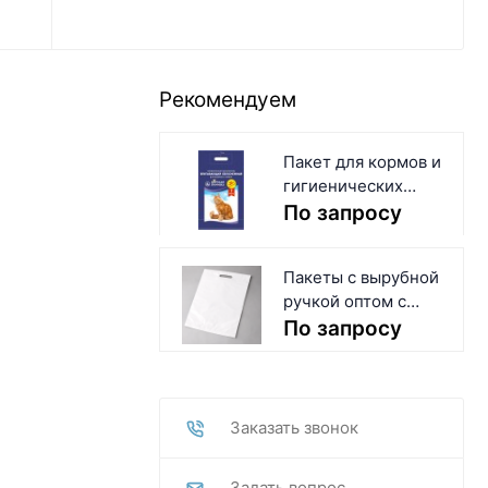
Рекомендуем
Пакет для кормов и
гигиенических
наполнителей для
По запросу
домашних
животных
Пакеты с вырубной
ручкой оптом с
логотипом и без
По запросу
Заказать звонок
Задать вопрос