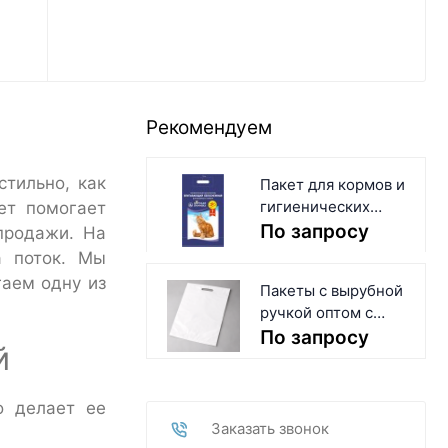
Рекомендуем
тильно, как
Пакет для кормов и
гигиенических
ет помогает
наполнителей для
По запросу
продажи. На
домашних
а поток. Мы
животных
гаем одну из
Пакеты с вырубной
ручкой оптом с
логотипом и без
По запросу
й
о делает ее
Заказать звонок