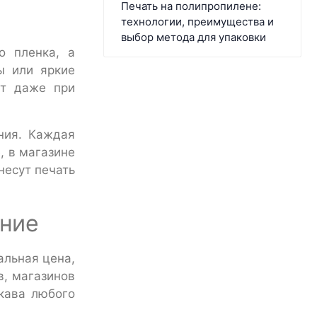
Печать на полипропилене:
технологии, преимущества и
выбор метода для упаковки
о пленка, а
ы или яркие
ют даже при
ния. Каждая
, в магазине
несут печать
ение
альная цена,
в, магазинов
укава любого