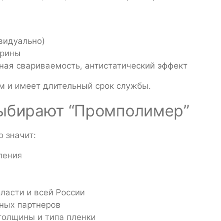
видуально)
ирины
чная свариваемость, антистатический эффект
м и имеет длительный срок службы.
выбирают “Промполимер”
 значит:
ления
ласти и всей России
нных партнеров
толщины и типа пленки