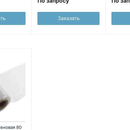
По запросу
По за
ть
Заказать
еновая 80