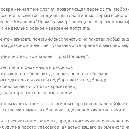
о современная технология, позволяющая переносить изобра
ессе используются специальные эластичные формы и эколог
ковок. Компания “ПромПолимер” оснащена современными ф
и и идеально ровное нанесение логотипа.
нтам заказать печать флексопечатью на пакетах любых вид
ным дизайном повышает узнаваемость бренда и выгодно выд
удничества с компанией “ПромПолимер”:
тво печати без смазов и разрывов;
тиражей от небольших до промышленных объемов;
я подготовка макета и подбор цветов под бренд;
 безопасных и стойких красителей;
ена и короткие сроки выполнения.
ниям купить пакеты с логотипом с профессиональной флек
, согласуют макет и обеспечат идеальное качество печати.
и мы рассчитаем стоимость, предложим лучшее решение для
 будут не просто упаковкой, а частью вашего фирменного 