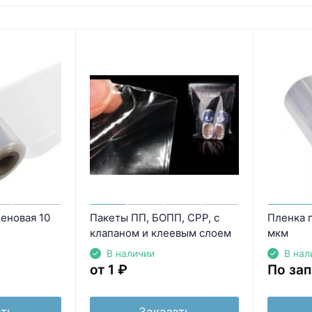
еновая 10
Пакеты ПП, БОПП, СРР, с
Пленка 
клапаном и клеевым слоем
мкм
В наличии
В нал
от 1
₽
По за
ть
Заказать